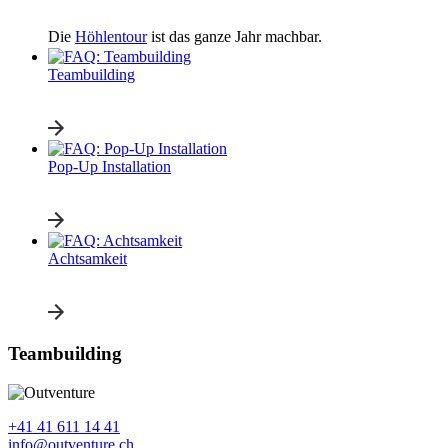
Die
Höhlentour
ist das ganze Jahr machbar.
Teambuilding
Pop-Up Installation
Achtsamkeit
Teambuilding
+41 41 611 14 41
info@outventure.ch