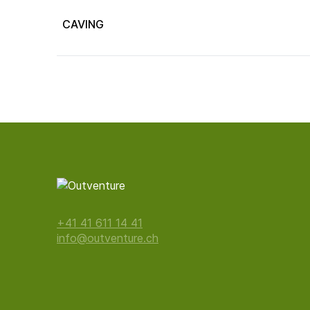
CAVING
+41 41 611 14 41
info@outventure.ch